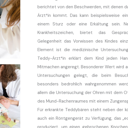
berichtet von den Beschwerden, mit denen da
Ärzt*in kommt. Das kann beispielsweise e
einem Sturz oder eine Erkältung sein. 
Krankheitszeichen, bietet das Gesprä
Gelegenheit das Vorwissen des Kindes ein
Element ist die medizinische Untersuchung
Teddy-Ärzt*in erklärt dem Kind jeden Han
Mitmachen angeregt. Besonderer Wert wird a
Untersuchungen gelegt, die beim Besuch
besonders bedrohlich wahrgenommen werd
allem die Untersuchung der Ohren mit dem Ot
des Mund-Rachenraumes mit einem Zungensp
Für erkrankte Teddybären steht neben der k
auch ein Röntgengerät zu Verfügung, das „
produziert, um einen gebrochenen Knoche