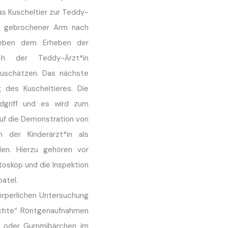
s Kuscheltier zur Teddy-
in gebrochener Arm nach
Neben dem Erheben der
ch der Teddy-Ärzt*in
zuschätzen. Das nächste
 des Kuscheltieres. Die
dgriff und es wird zum
uf die Demonstration von
 der Kinderärzt*in als
en. Hierzu gehören vor
oskop und die Inspektion
atel.
örperlichen Untersuchung
echte“ Röntgenaufnahmen
n oder Gummibärchen im